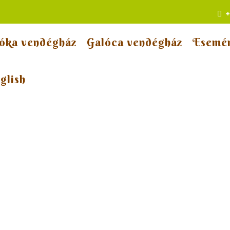
+
óka vendégház
Galóca vendégház
Esemé