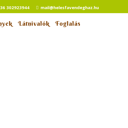
36 302923944
mail@helesfavendeghaz.hu
nyek
Látnivalók
Foglalás