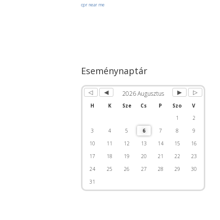
cpr near me
Előző
Előző
Következő
Következ
év
hónap
hónap
év
Eseménynaptár
2026 Augusztus
H
K
Sze
Cs
P
Szo
V
1
2
3
4
5
6
7
8
9
10
11
12
13
14
15
16
17
18
19
20
21
22
23
24
25
26
27
28
29
30
31