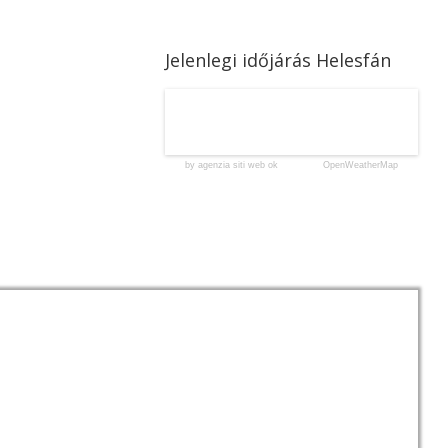
Jelenlegi időjárás Helesfán
by agenzia siti web ok
OpenWeatherMap