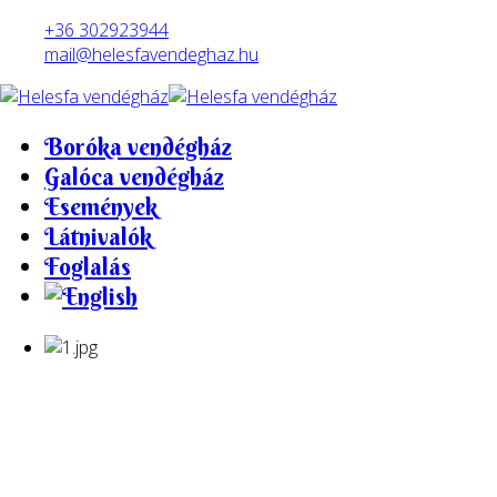
Előző
Előző
Következő
Következő
év
hónap
év
hónap
+36 302923944
mail@helesfavendeghaz.hu
Boróka vendégház
Galóca vendégház
Események
Látnivalók
Foglalás