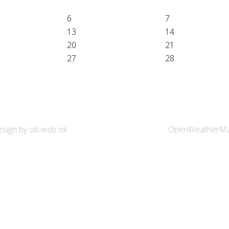
6
7
13
14
20
21
27
28
esign by siti web ok
OpenWeatherM