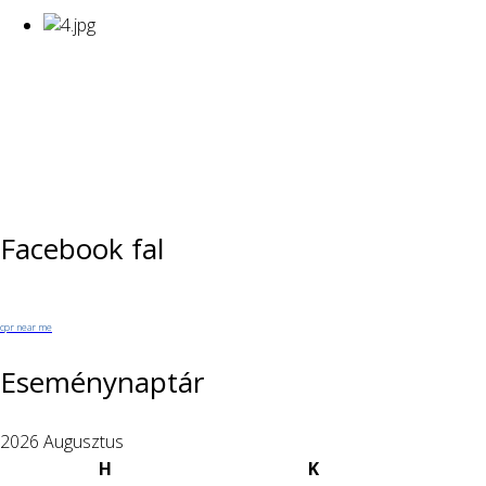
Facebook fal
cpr near me
Eseménynaptár
2026 Augusztus
H
K