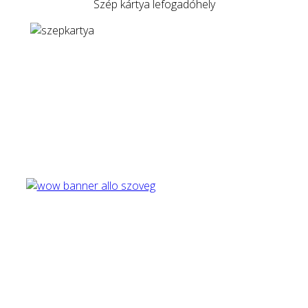
Szép kártya lefogadóhely