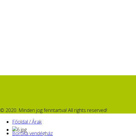
© 2020. Minden jog fenntartva! All rights reserved!
Főoldal / Árak
Boróka vendégház