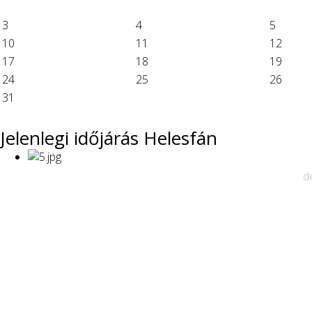
3
4
5
10
11
12
17
18
19
24
25
26
31
Jelenlegi időjárás Helesfán
d