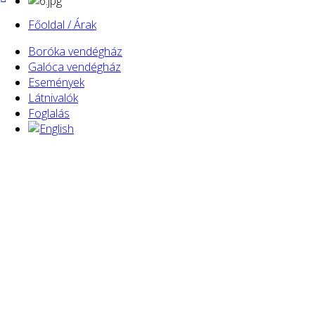
Főoldal / Árak
Boróka vendégház
Galóca vendégház
Események
Látnivalók
Foglalás