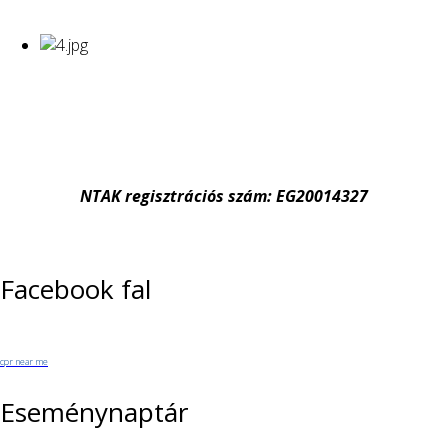
NTAK regisztrációs szám: EG20014327
Facebook fal
cpr near me
Eseménynaptár