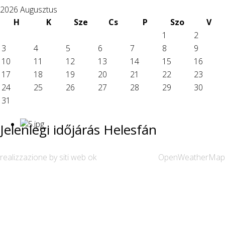
2026 Augusztus
H
K
Sze
Cs
P
Szo
V
1
2
3
4
5
6
7
8
9
10
11
12
13
14
15
16
17
18
19
20
21
22
23
24
25
26
27
28
29
30
31
Jelenlegi időjárás Helesfán
realizzazione by siti web ok
OpenWeatherMap