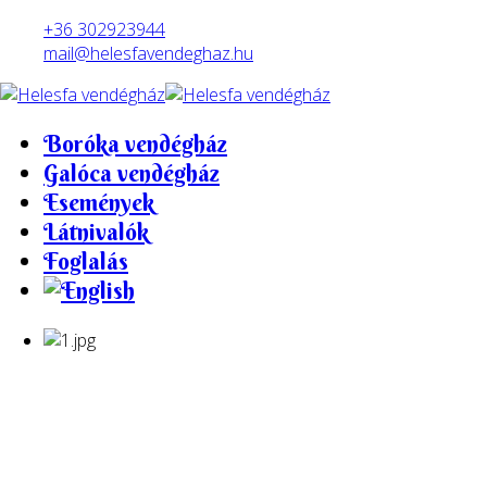
Előző
Előző
Következő
Következő
év
hónap
év
hónap
+36 302923944
mail@helesfavendeghaz.hu
Boróka vendégház
Galóca vendégház
Események
Látnivalók
Foglalás