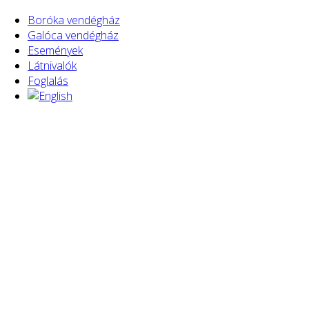
Boróka vendégház
Galóca vendégház
Események
Látnivalók
Foglalás