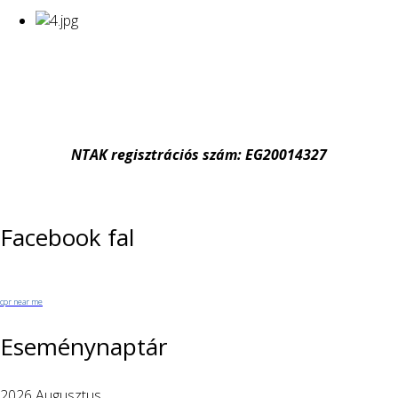
NTAK regisztrációs szám: EG20014327
Facebook fal
cpr near me
Eseménynaptár
2026 Augusztus