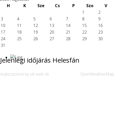
H
K
Sze
Cs
P
Szo
V
1
2
3
4
5
6
7
8
9
10
11
12
13
14
15
16
17
18
19
20
21
22
23
24
25
26
27
28
29
30
31
Jelenlegi időjárás Helesfán
realizzazione by siti web ok
OpenWeatherMap