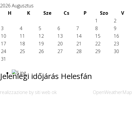
2026 Augusztus
H
K
Sze
Cs
P
Szo
V
1
2
3
4
5
6
7
8
9
10
11
12
13
14
15
16
17
18
19
20
21
22
23
24
25
26
27
28
29
30
31
Jelenlegi időjárás Helesfán
realizzazione by siti web ok
OpenWeatherMap