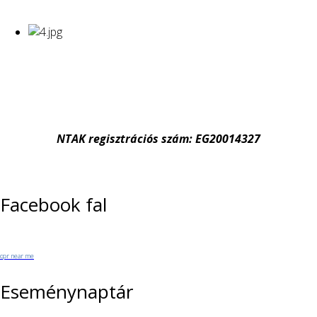
NTAK regisztrációs szám: EG20014327
Facebook fal
cpr near me
Eseménynaptár