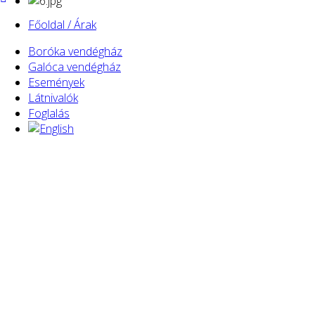
Főoldal / Árak
Boróka vendégház
Galóca vendégház
Események
Látnivalók
Foglalás